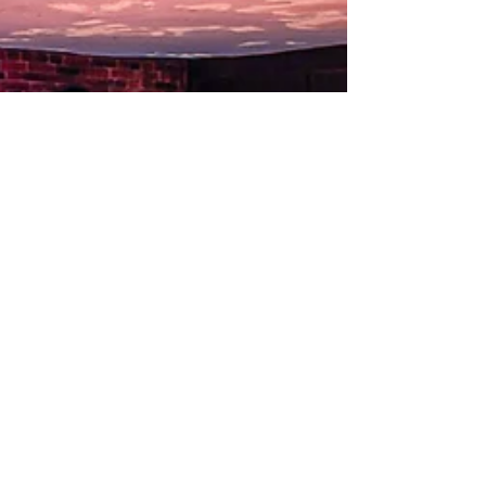
et soyez projeté dans les rues de Dublin en
plein mois de décembre : décorations
lumineuses et colorées et petits coins
chaleureux où se retrouver. Profitez de
l’atmosphère hivernale avec notre forêt de
sapins et son chalet de Noël. Réchauffez-vous,
un verre de vin ou de chocolat chaud à la
main, accoudé