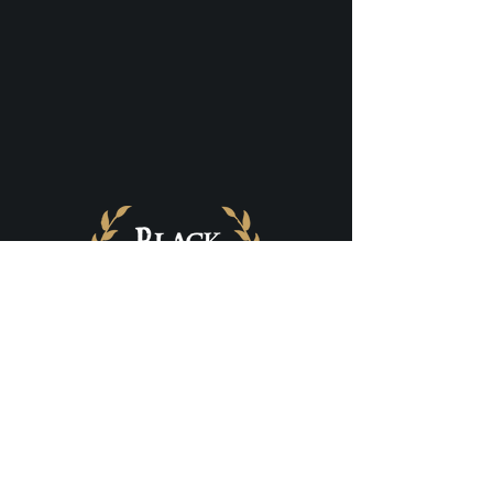
FRANCHISE
Pub Irlandais, restaurant & concerts
MENTIONS LÉGALES & CGU
POLITIQUES DE CONFIDENTIALITÉ