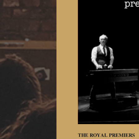
𝐓𝐇𝐄 𝐑𝐎𝐘𝐀𝐋 𝐏𝐑𝐄𝐌𝐈𝐄𝐑𝐒