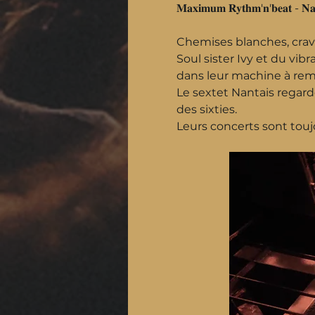
𝐌𝐚𝐱𝐢𝐦𝐮𝐦 𝐑𝐲𝐭𝐡𝐦'𝐧'𝐛𝐞𝐚𝐭 - 𝐍𝐚
Chemises blanches, crava
Soul sister Ivy et du vi
dans leur machine à remo
Le sextet Nantais regarde
des sixties.
Leurs concerts sont tou