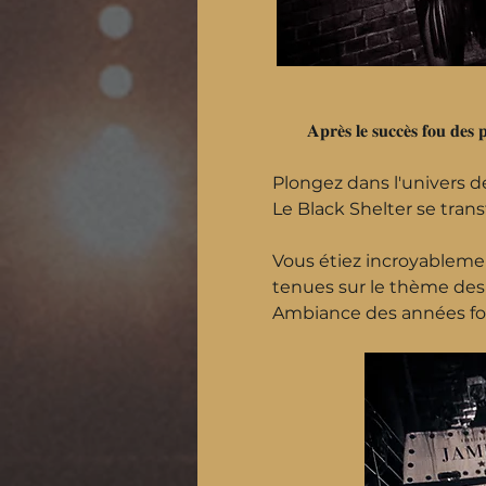
𝐀𝐩𝐫𝐞̀𝐬 𝐥𝐞 𝐬𝐮𝐜𝐜𝐞̀𝐬 𝐟𝐨𝐮 𝐝𝐞𝐬 𝐩
Plongez dans l'univers de
Le Black Shelter se tra
Vous étiez incroyablemen
tenues sur le thème des
Ambiance des années folle