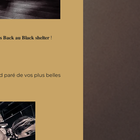
𝐲 𝐢𝐬 𝐁𝐚𝐜𝐤 𝐚𝐮 𝐁𝐥𝐚𝐜𝐤 𝐬𝐡𝐞𝐥𝐭𝐞𝐫 !
 paré de vos plus belles 