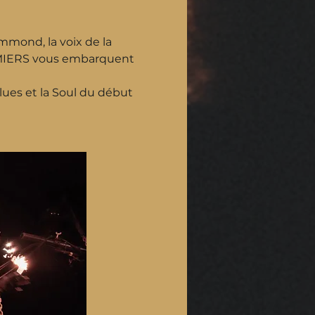
mond, la voix de la 
PREMIERS vous embarquent 
lues et la Soul du début 