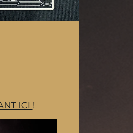
NT ICI 
! 