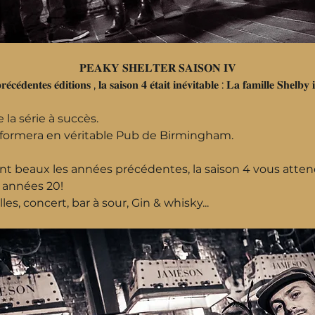
𝐏𝐄𝐀𝐊𝐘 𝐒𝐇𝐄𝐋𝐓𝐄𝐑 𝐒𝐀𝐈𝐒𝐎𝐍 𝐈𝐕
𝐞́𝐜𝐞́𝐝𝐞𝐧𝐭𝐞𝐬 𝐞́𝐝𝐢𝐭𝐢𝐨𝐧𝐬 , 𝐥𝐚 𝐬𝐚𝐢𝐬𝐨𝐧 𝟒 𝐞́𝐭𝐚𝐢𝐭 𝐢𝐧𝐞́𝐯𝐢𝐭𝐚𝐛𝐥𝐞 : 𝐋𝐚 𝐟𝐚𝐦𝐢𝐥𝐥𝐞 𝐒𝐡𝐞𝐥𝐛
 la série à succès.
nsformera en véritable Pub de Birmingham.
t beaux les années précédentes, la saison 4 vous attend
 années 20!
s, concert, bar à sour, Gin & whisky...