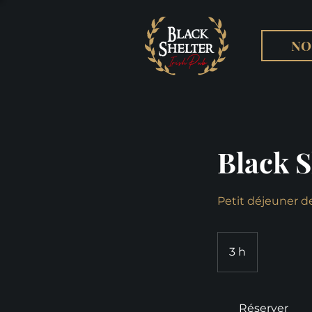
NO
Black S
Petit déjeuner de
3 h
3
h
Réserver