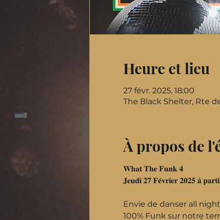
Heure et lieu
27 févr. 2025, 18:00
The Black Shelter, Rte d
À propos de l
𝐖𝐡𝐚𝐭 𝐓𝐡𝐞 𝐅𝐮𝐧𝐤 𝟒
𝐉𝐞𝐮𝐝𝐢 𝟐𝟕 𝐅𝐞́𝐯𝐫𝐢𝐞𝐫 𝟐𝟎𝟐𝟓 𝐚̀ 𝐩𝐚𝐫𝐭
Envie de danser all nigh
100% Funk sur notre terr