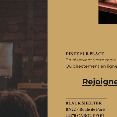
𝐃𝐈𝐍𝐄𝐙 𝐒𝐔𝐑 𝐏𝐋𝐀𝐂𝐄
En réservant votre table
Ou directement en ligne 
Rejoigne
____________________
𝐁𝐋𝐀𝐂𝐊 𝐒𝐇𝐄𝐋𝐓𝐄𝐑
𝐑𝐍𝟐𝟐 - 𝐑𝐨𝐮𝐭𝐞 𝐝𝐞 𝐏𝐚𝐫𝐢𝐬
𝟒𝟒𝟒𝟕𝟎 𝐂𝐀𝐑𝐐𝐔𝐄𝐅𝐎𝐔