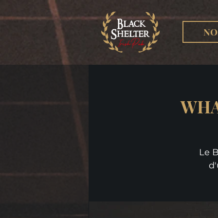
NO
WHA
Le B
d'