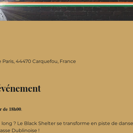
e Paris, 44470 Carquefou, France
'événement
𝐢𝐫 𝐝𝐞 𝟏𝟖𝐡𝟎𝟎.
t long ? Le Black Shelter se transforme en piste de danse
asse Dublinoise !