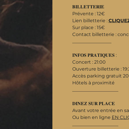
𝐁𝐈𝐋𝐋𝐄𝐓𝐓𝐄𝐑𝐈𝐄
Prévente : 12€
Lien billetterie : 
CLIQUEZ
Sur place : 15€
Contact billetterie : 
conce
_________________
𝐈𝐍𝐅𝐎𝐒 𝐏𝐑𝐀𝐓𝐈𝐐𝐔𝐄𝐒 :
Concert : 21:00
Ouverture billetterie : 19
Accès parking gratuit 200
Hôtels à proximité
____________________
𝐃𝐈𝐍𝐄𝐙 𝐒𝐔𝐑 𝐏𝐋𝐀𝐂𝐄
Avant votre entrée en sa
Ou bien en ligne 
EN CLI
____________________