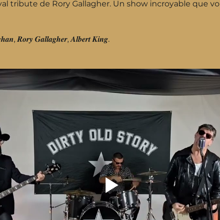
ival tribute de Rory Gallagher. Un show incroyable que v
𝒉𝒂𝒏, 𝑹𝒐𝒓𝒚 𝑮𝒂𝒍𝒍𝒂𝒈𝒉𝒆𝒓, 𝑨𝒍𝒃𝒆𝒓𝒕 𝑲𝒊𝒏𝒈.