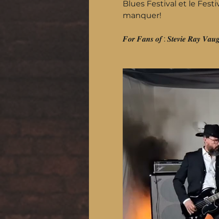
Blues Festival et le Fest
manquer!
𝑭𝒐𝒓 𝑭𝒂𝒏𝒔 𝒐𝒇 : 𝑺𝒕𝒆𝒗𝒊𝒆 𝑹𝒂𝒚 𝑽𝒂𝒖𝒈