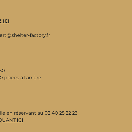
 ICI
rt@shelter-factory.fr
:30
 places à l'arrière
lle en réservant au 02 40 25 22 23
QUANT ICI