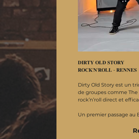
𝐃𝐈𝐑𝐓𝐘 𝐎𝐋𝐃 𝐒𝐓𝐎𝐑𝐘
𝐑𝐎𝐂𝐊'𝐍'𝐑𝐎𝐋𝐋 - 𝐑𝐄𝐍𝐍𝐄𝐒
Dirty Old Story est un tr
de groupes comme The G
rock’n’roll direct et effi
Un premier passage au B
R