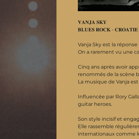
𝐕𝐀𝐍𝐉𝐀 𝐒𝐊𝐘
𝐁𝐋𝐔𝐄𝐒 𝐑𝐎𝐂𝐊 - 𝐂𝐑𝐎𝐀𝐓𝐈𝐄
Vanja Sky est la réponse
On a rarement vu une car
Cinq ans après avoir appr
renommés de la scène bl
La musique de Vanja est é
Influencée par Rory Galla
guitar heroes.
Son style incisif et enga
Elle rassemble régulière
internationaux comme le 