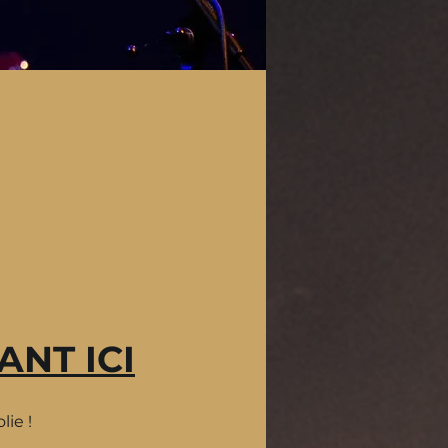
ANT ICI
ie !