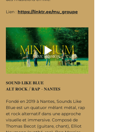
Lien : 
https://linktr.ee/mu_groupe
𝐒𝐎𝐔𝐍𝐃 𝐋𝐈𝐊𝐄 𝐁𝐋𝐔𝐄
𝐀𝐋𝐓 𝐑𝐎𝐂𝐊 / 𝐑𝐀𝐏 - 𝐍𝐀𝐍𝐓𝐄𝐒
Fondé en 2019 à Nantes, Sounds Like 
Blue est un quatuor mêlant métal, rap 
et rock alternatif dans une approche 
visuelle et immersive. Composé de 
Thomas Becot (guitare, chant), Elliot 