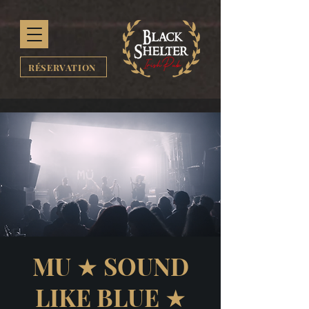
RÉSERVATION
MU ★ SOUND
LIKE BLUE ★