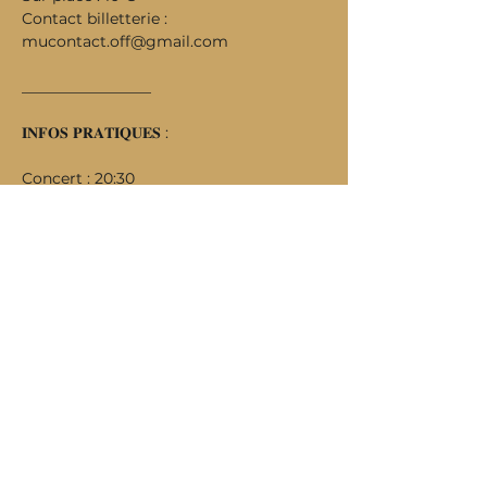
Contact billetterie : 
mucontact.off@gmail.com
_________________
𝐈𝐍𝐅𝐎𝐒 𝐏𝐑𝐀𝐓𝐈𝐐𝐔𝐄𝐒 :
Concert : 20:30
Ouverture billetterie : 19:30
Accès parking gratuit 200 places à 
l'arrière
Hôtels à proximité
____________________
𝐃𝐈𝐍𝐄𝐙 𝐒𝐔𝐑 𝐏𝐋𝐀𝐂𝐄
Avant votre entrée en salle en 
réservant au 02 40 25 22 23
Ou en réservant en ligne   : 
CLIQUEZ 
ICI !