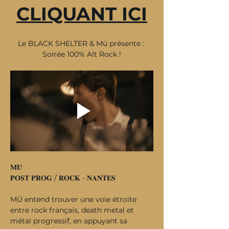
CLIQUANT ICI
Le BLACK SHELTER & Mü présente : 
Soirée 100% Alt Rock !
𝐌𝐔̈
𝐏𝐎𝐒𝐓 𝐏𝐑𝐎𝐆 / 𝐑𝐎𝐂𝐊 - 𝐍𝐀𝐍𝐓𝐄𝐒
MÜ entend trouver une voie étroite 
entre rock français, death metal et 
métal progressif, en appuyant sa 