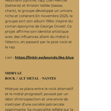
Neumann (synthé, rap), Dan Mercier 
(batterie) et Kristen Vallée (basse, 
chant), le groupe développe un univers 
riche et cohérent.En novembre 2025, le 
groupe sort son album 1984, inspiré du 
roman éponyme de George Orwell. Ce 
projet affirme son identité artistique 
avec des influences allant du métal à 
l’électro, en passant par le post-rock et 
le rap.
Lien : 
https://linktr.ee/sounds.like.blue
𝐌𝐈𝐃𝐑𝐘𝐀𝐙
𝐑𝐎𝐂𝐊 / 𝐀𝐋𝐓 𝐌𝐄𝐓𝐀𝐋 - 𝐍𝐀𝐍𝐓𝐄𝐒
Midryaz se place entre le rock alternatif 
et le métal progressif, poussé par un 
désir d’introspection et une envie de 
s’extirper d’une société patriarcale 
opprimante. Sa musicalité reflète sur la 