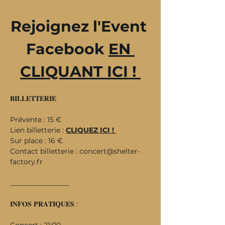
Rejoignez l'Event 
Facebook 
EN 
CLIQUANT ICI ! 
𝐁𝐈𝐋𝐋𝐄𝐓𝐓𝐄𝐑𝐈𝐄
Prévente : 15 €
Lien billetterie : 
CLIQUEZ ICI ! 
Sur place : 16 €
Contact billetterie : 
concert@shelter-
factory.fr
_________________
𝐈𝐍𝐅𝐎𝐒 𝐏𝐑𝐀𝐓𝐈𝐐𝐔𝐄𝐒 :