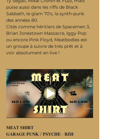
Ty Segall, Mikal Cronin et Fuzz, mais 
puise aussi dans les riffs de Black 
Sabbath, le glam 70’s, la synth-punk 
des années 80.
Cités comme héritiers de Spacemen 3, 
Brian Jonestown Massacre, Iggy Pop 
ou encore Pink Floyd, Meatbodies est 
un groupe à suivre de très prêt et à 
voir absolument en live !
𝐌𝐄𝐀𝐓 𝐒𝐇𝐈𝐑𝐓
𝐆𝐀𝐑𝐀𝐆𝐄 𝐏𝐔𝐍𝐊 / 𝐏𝐒𝐘𝐂𝐇𝐄 - 𝐁𝐙𝐇