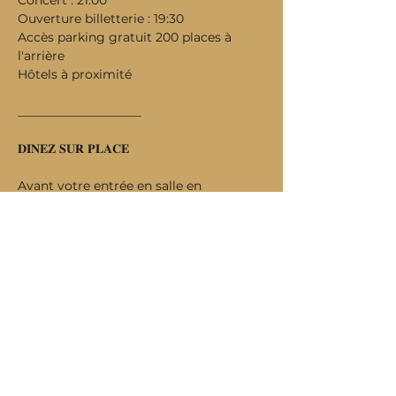
Concert : 21:00
Ouverture billetterie : 19:30
Accès parking gratuit 200 places à 
l'arrière
Hôtels à proximité
____________________
𝐃𝐈𝐍𝐄𝐙 𝐒𝐔𝐑 𝐏𝐋𝐀𝐂𝐄
Avant votre entrée en salle en 
réservant au 02 40 25 22 23
Ou en réservant en ligne   : 
CLIQUEZ 
ICI !
____________________
𝐁𝐋𝐀𝐂𝐊 𝐒𝐇𝐄𝐋𝐓𝐄𝐑
𝐑𝐍𝟐𝟐 - 𝐑𝐨𝐮𝐭𝐞 𝐝𝐞 𝐏𝐚𝐫𝐢𝐬
𝟒𝟒𝟒𝟕𝟎 𝐂𝐀𝐑𝐐𝐔𝐄𝐅𝐎𝐔