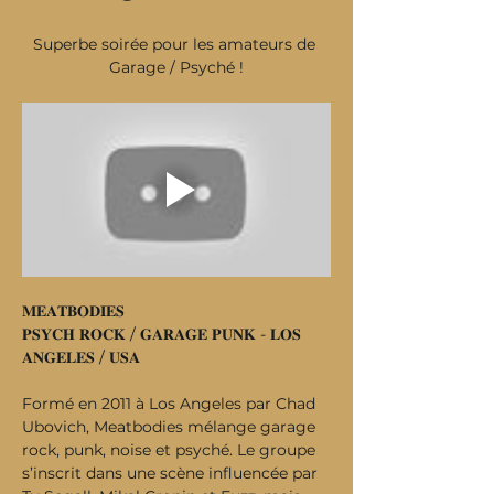
Superbe soirée pour les amateurs de 
Garage / Psyché !
𝐌𝐄𝐀𝐓𝐁𝐎𝐃𝐈𝐄𝐒
𝐏𝐒𝐘𝐂𝐇 𝐑𝐎𝐂𝐊 / 𝐆𝐀𝐑𝐀𝐆𝐄 𝐏𝐔𝐍𝐊 - 𝐋𝐎𝐒 
𝐀𝐍𝐆𝐄𝐋𝐄𝐒 / 𝐔𝐒𝐀
Formé en 2011 à Los Angeles par Chad 
Ubovich, Meatbodies mélange garage 
rock, punk, noise et psyché. Le groupe 
s’inscrit dans une scène influencée par 