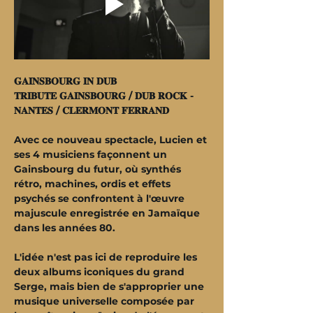
𝐆𝐀𝐈𝐍𝐒𝐁𝐎𝐔𝐑𝐆 𝐈𝐍 𝐃𝐔𝐁​
𝐓𝐑𝐈𝐁𝐔𝐓𝐄 𝐆𝐀𝐈𝐍𝐒𝐁𝐎𝐔𝐑𝐆 / 𝐃𝐔𝐁 𝐑𝐎𝐂𝐊​ - 
𝐍𝐀𝐍𝐓𝐄𝐒 / 𝐂𝐋𝐄𝐑𝐌𝐎𝐍𝐓 𝐅𝐄𝐑𝐑𝐀𝐍𝐃
Avec ce nouveau spectacle, Lucien et 
ses 4 musiciens façonnent un 
Gainsbourg du futur, où synthés 
rétro, machines, ordis et effets 
psychés se confrontent à l'œuvre 
majuscule enregistrée en Jamaïque 
dans les années 80.
L'idée n'est pas ici de reproduire les 
deux albums iconiques du grand 
Serge, mais bien de s'approprier une 
musique universelle composée par 