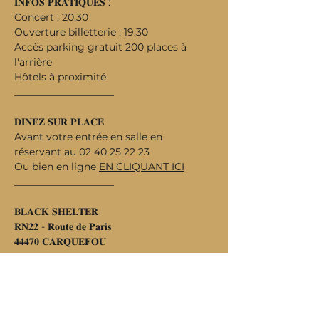
𝐈𝐍𝐅𝐎𝐒 𝐏𝐑𝐀𝐓𝐈𝐐𝐔𝐄𝐒 :
Concert : 20:30
Ouverture billetterie : 19:30
Accès parking gratuit 200 places à 
l'arrière
Hôtels à proximité
____________________
𝐃𝐈𝐍𝐄𝐙 𝐒𝐔𝐑 𝐏𝐋𝐀𝐂𝐄
Avant votre entrée en salle en 
réservant au 02 40 25 22 23
Ou bien en ligne 
EN CLIQUANT ICI
____________________
𝐁𝐋𝐀𝐂𝐊 𝐒𝐇𝐄𝐋𝐓𝐄𝐑
𝐑𝐍𝟐𝟐 - 𝐑𝐨𝐮𝐭𝐞 𝐝𝐞 𝐏𝐚𝐫𝐢𝐬
𝟒𝟒𝟒𝟕𝟎 𝐂𝐀𝐑𝐐𝐔𝐄𝐅𝐎𝐔
Réservez 