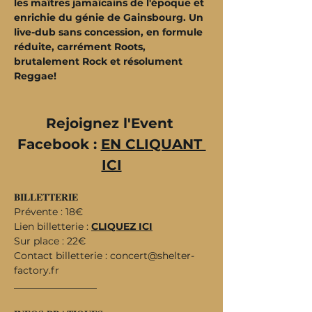
les maîtres jamaïcains de l'époque et 
enrichie du génie de Gainsbourg. Un 
live-dub sans concession, en formule 
réduite, carrément Roots, 
brutalement Rock et résolument 
Reggae!
Rejoignez l'Event 
Facebook : 
EN CLIQUANT 
ICI
𝐁𝐈𝐋𝐋𝐄𝐓𝐓𝐄𝐑𝐈𝐄
Prévente : 18€
Lien billetterie : 
CLIQUEZ ICI
Sur place : 22€
Contact billetterie : 
concert@shelter-
factory.fr
_________________