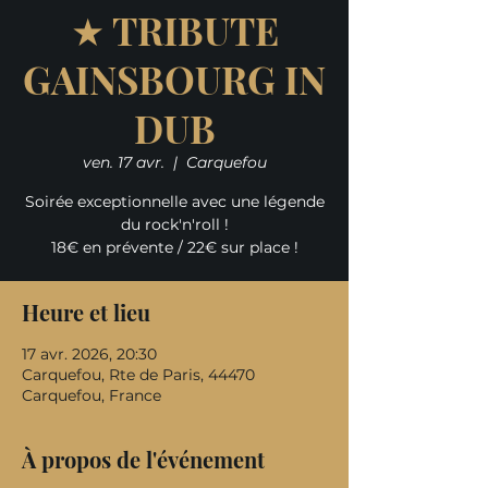
★ TRIBUTE
GAINSBOURG IN
DUB
ven. 17 avr.
  |  
Carquefou
Soirée exceptionnelle avec une légende
du rock'n'roll !
18€ en prévente / 22€ sur place !
Heure et lieu
17 avr. 2026, 20:30
Carquefou, Rte de Paris, 44470
Carquefou, France
À propos de l'événement