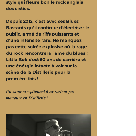
style qui fleure bon le rock anglais 
des sixties.
Depuis 2012, c’est avec ses Blues 
Bastards qu’il continue d’électriser le 
public, armé de riffs puissants et 
d’une intensité rare. Ne manquez 
pas cette soirée explosive où la rage 
du rock rencontrera l’âme du blues ! 
Little Bob c'est 50 ans de carrière et 
une énérgie intacte à voir sur la 
scène de la Distillerie pour la 
première fois !
𝑼𝒏 𝒔𝒉𝒐𝒘 𝒆𝒙𝒄𝒆𝒑𝒕𝒊𝒐𝒏𝒏𝒆𝒍 𝒂̀ 𝒏𝒆 𝒔𝒖𝒓𝒕𝒐𝒖𝒕 𝒑𝒂𝒔 
𝒎𝒂𝒏𝒒𝒖𝒆𝒓 𝒆𝒏 𝑫𝒊𝒔𝒕𝒊𝒍𝒍𝒆𝒓𝒊𝒆 !