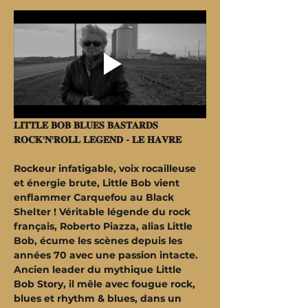
𝐋𝐈𝐓𝐓𝐋𝐄 𝐁𝐎𝐁 𝐁𝐋𝐔𝐄𝐒 𝐁𝐀𝐒𝐓𝐀𝐑𝐃𝐒
𝐑𝐎𝐂𝐊'𝐍'𝐑𝐎𝐋𝐋 𝐋𝐄𝐆𝐄𝐍𝐃 - 𝐋𝐄 𝐇𝐀𝐕𝐑𝐄
Rockeur infatigable, voix rocailleuse 
et énergie brute, Little Bob vient 
enflammer Carquefou au Black 
Shelter ! Véritable légende du rock 
français, Roberto Piazza, alias Little 
Bob, écume les scènes depuis les 
années 70 avec une passion intacte. 
Ancien leader du mythique Little 
Bob Story, il mêle avec fougue rock, 
blues et rhythm & blues, dans un 