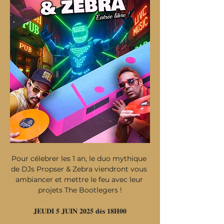
Pour célebrer les 1 an, le duo mythique 
de DJs Propser & Zebra viendront vous 
ambiancer et mettre le feu avec leur 
projets The Bootlegers !
𝐉𝐄𝐔𝐃𝐈 𝟓 𝐉𝐔𝐈𝐍 𝟐𝟎𝟐𝟓 𝐝𝐞̀𝐬 𝟏𝟖𝐇𝟎𝟎