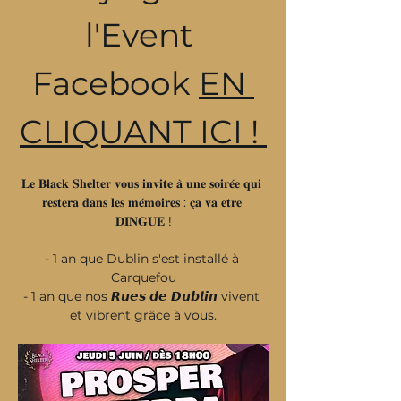
l'Event 
Facebook 
EN 
CLIQUANT ICI ! 
𝐋𝐞 𝐁𝐥𝐚𝐜𝐤 𝐒𝐡𝐞𝐥𝐭𝐞𝐫 𝐯𝐨𝐮𝐬 𝐢𝐧𝐯𝐢𝐭𝐞 𝐚̀ 𝐮𝐧𝐞 𝐬𝐨𝐢𝐫𝐞́𝐞 𝐪𝐮𝐢 
𝐫𝐞𝐬𝐭𝐞𝐫𝐚 𝐝𝐚𝐧𝐬 𝐥𝐞𝐬 𝐦𝐞́𝐦𝐨𝐢𝐫𝐞𝐬 : 𝐜̧𝐚 𝐯𝐚 𝐞𝐭𝐫𝐞 
𝐃𝐈𝐍𝐆𝐔𝐄 !
- 1 an que Dublin s'est installé à 
Carquefou
- 1 an que nos 𝙍𝙪𝙚𝙨 𝙙𝙚 𝘿𝙪𝙗𝙡𝙞𝙣 vivent 
et vibrent grâce à vous.