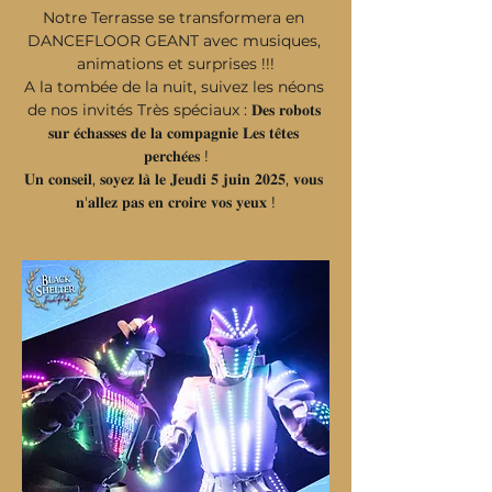
Notre Terrasse se transformera en 
DANCEFLOOR GEANT avec musiques, 
animations et surprises !!!
A la tombée de la nuit, suivez les néons 
de nos invités Très spéciaux : 𝐃𝐞𝐬 𝐫𝐨𝐛𝐨𝐭𝐬 
𝐬𝐮𝐫 𝐞́𝐜𝐡𝐚𝐬𝐬𝐞𝐬 𝐝𝐞 𝐥𝐚 𝐜𝐨𝐦𝐩𝐚𝐠𝐧𝐢𝐞 𝐋𝐞𝐬 𝐭𝐞̂𝐭𝐞𝐬 
𝐩𝐞𝐫𝐜𝐡𝐞́𝐞𝐬 !
𝐔𝐧 𝐜𝐨𝐧𝐬𝐞𝐢𝐥, 𝐬𝐨𝐲𝐞𝐳 𝐥𝐚̀ 𝐥𝐞 𝐉𝐞𝐮𝐝𝐢 𝟓 𝐣𝐮𝐢𝐧 𝟐𝟎𝟐𝟓, 𝐯𝐨𝐮𝐬 
𝐧'𝐚𝐥𝐥𝐞𝐳 𝐩𝐚𝐬 𝐞𝐧 𝐜𝐫𝐨𝐢𝐫𝐞 𝐯𝐨𝐬 𝐲𝐞𝐮𝐱 !