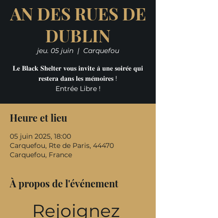
AN DES RUES DE
DUBLIN
jeu. 05 juin
  |  
Carquefou
𝐋𝐞 𝐁𝐥𝐚𝐜𝐤 𝐒𝐡𝐞𝐥𝐭𝐞𝐫 𝐯𝐨𝐮𝐬 𝐢𝐧𝐯𝐢𝐭𝐞 𝐚̀ 𝐮𝐧𝐞 𝐬𝐨𝐢𝐫𝐞́𝐞 𝐪𝐮𝐢
𝐫𝐞𝐬𝐭𝐞𝐫𝐚 𝐝𝐚𝐧𝐬 𝐥𝐞𝐬 𝐦𝐞́𝐦𝐨𝐢𝐫𝐞𝐬 !
Entrée Libre !
Heure et lieu
05 juin 2025, 18:00
Carquefou, Rte de Paris, 44470
Carquefou, France
À propos de l'événement
Rejoignez 