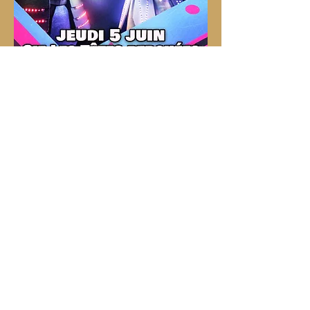
Entrée libre, N'hésitez pas à réserver 
votre table !
Réservations au 02 40 25 22 23
Reservez une table en ligne sur 
Zenchef : 
CLIQUEZ ICI
𝗕𝗟𝗔𝗖𝗞 𝗦𝗛𝗘𝗟𝗧𝗘𝗥
Route de Paris
44470 Carquefou