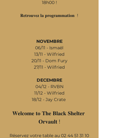
18h00 !
𝐑𝐞𝐭𝐫𝐨𝐮𝐯𝐞𝐳 𝐥𝐚 𝐩𝐫𝐨𝐠𝐫𝐚𝐦𝐦𝐚𝐭𝐢𝐨𝐧  !
NOVEMBRE
06/11 - Ismaël
13/11 - Wilfried
20/11 - Dom Fury
27/11 - Wilfried
DECEMBRE
04/12 - RVBN
11/12 - Wilfried
18/12 - Jay Crate 
𝐖𝐞𝐥𝐜𝐨𝐦𝐞 𝐭𝐨 𝐓𝐡𝐞 𝐁𝐥𝐚𝐜𝐤 𝐒𝐡𝐞𝐥𝐭𝐞𝐫 
𝐎𝐫𝐯𝐚𝐮𝐥𝐭 !
Réservez votre table au 02 44 51 31 10