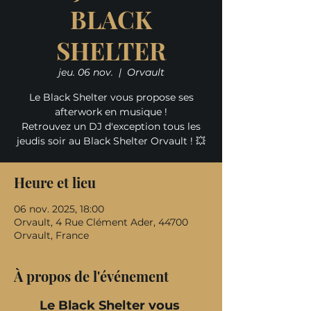
BLACK
SHELTER
jeu. 06 nov.
  |  
Orvault
Le Black Shelter vous propose ses
afterwork en musique !
Retrouvez un DJ d'exception tous les
jeudis soir au Black Shelter Orvault ! 💥
Heure et lieu
06 nov. 2025, 18:00
Orvault, 4 Rue Clément Ader, 44700
Orvault, France
À propos de l'événement
Le Black Shelter vous 