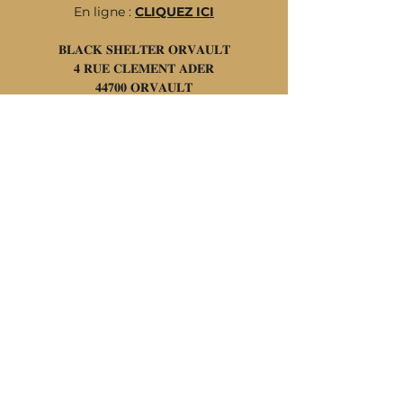
En ligne : 
CLIQUEZ ICI
𝐁𝐋𝐀𝐂𝐊 𝐒𝐇𝐄𝐋𝐓𝐄𝐑 𝐎𝐑𝐕𝐀𝐔𝐋𝐓
𝟒 𝐑𝐔𝐄 𝐂𝐋𝐄𝐌𝐄𝐍𝐓 𝐀𝐃𝐄𝐑
𝟒𝟒𝟕𝟎𝟎 𝐎𝐑𝐕𝐀𝐔𝐋𝐓
Partager cet événement