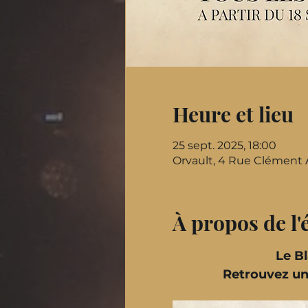
Heure et lieu
25 sept. 2025, 18:00
Orvault, 4 Rue Clément 
À propos de l
Le B
Retrouvez un 