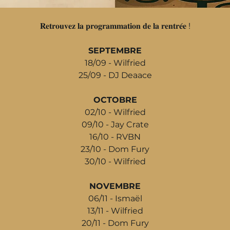
𝐑𝐞𝐭𝐫𝐨𝐮𝐯𝐞𝐳 𝐥𝐚 𝐩𝐫𝐨𝐠𝐫𝐚𝐦𝐦𝐚𝐭𝐢𝐨𝐧 𝐝𝐞 𝐥𝐚 𝐫𝐞𝐧𝐭𝐫𝐞́𝐞 !
SEPTEMBRE
18/09 - Wilfried
25/09 - DJ Deaace
OCTOBRE
02/10 - Wilfried
09/10 - Jay Crate
16/10 - RVBN
23/10 - Dom Fury
30/10 - Wilfried
NOVEMBRE
06/11 - Ismaël
13/11 - Wilfried
20/11 - Dom Fury