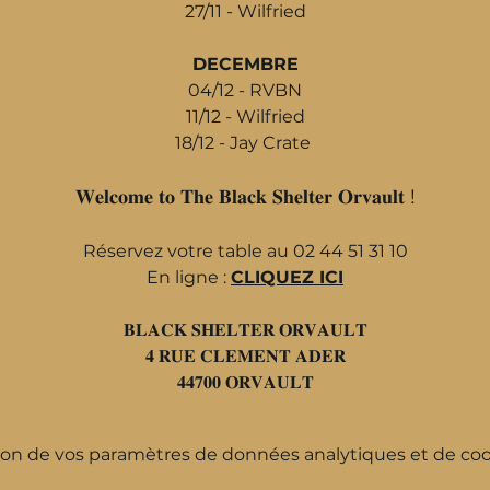
27/11 - Wilfried
DECEMBRE
04/12 - RVBN
11/12 - Wilfried
18/12 - Jay Crate 
𝐖𝐞𝐥𝐜𝐨𝐦𝐞 𝐭𝐨 𝐓𝐡𝐞 𝐁𝐥𝐚𝐜𝐤 𝐒𝐡𝐞𝐥𝐭𝐞𝐫 𝐎𝐫𝐯𝐚𝐮𝐥𝐭 !
Réservez votre table au 02 44 51 31 10
En ligne : 
CLIQUEZ ICI
𝐁𝐋𝐀𝐂𝐊 𝐒𝐇𝐄𝐋𝐓𝐄𝐑 𝐎𝐑𝐕𝐀𝐔𝐋𝐓
𝟒 𝐑𝐔𝐄 𝐂𝐋𝐄𝐌𝐄𝐍𝐓 𝐀𝐃𝐄𝐑
𝟒𝟒𝟕𝟎𝟎 𝐎𝐑𝐕𝐀𝐔𝐋𝐓
on de vos paramètres de données analytiques et de cook