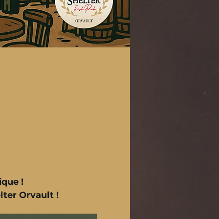
que !
ter Orvault ! 