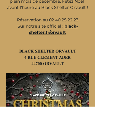
plein mois de décembre. Fêtez Noël 
avant l’heure au Black Shelter Orvault !
Réservation au 02 40 25 22 23
Sur notre site officiel : 
black-
shelter.fr/orvault
𝐁𝐋𝐀𝐂𝐊 𝐒𝐇𝐄𝐋𝐓𝐄𝐑 𝐎𝐑𝐕𝐀𝐔𝐋𝐓
𝟒 𝐑𝐔𝐄 𝐂𝐋𝐄𝐌𝐄𝐍𝐓 𝐀𝐃𝐄𝐑
𝟒𝟒𝟕𝟎𝟎 𝐎𝐑𝐕𝐀𝐔𝐋𝐓