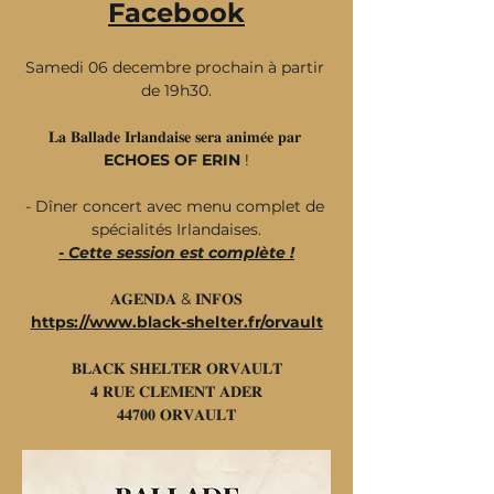
Facebook
Samedi 06 decembre prochain à partir 
de 19h30.
𝐋𝐚 𝐁𝐚𝐥𝐥𝐚𝐝𝐞 𝐈𝐫𝐥𝐚𝐧𝐝𝐚𝐢𝐬𝐞 𝐬𝐞𝐫𝐚 𝐚𝐧𝐢𝐦𝐞́𝐞 𝐩𝐚𝐫 
ECHOES OF ERIN
 !
- Dîner concert avec menu complet de 
spécialités Irlandaises.
- Cette session est complète !
𝐀𝐆𝐄𝐍𝐃𝐀 & 𝐈𝐍𝐅𝐎𝐒
https://www.black-shelter.fr/orvault
𝐁𝐋𝐀𝐂𝐊 𝐒𝐇𝐄𝐋𝐓𝐄𝐑 𝐎𝐑𝐕𝐀𝐔𝐋𝐓
𝟒 𝐑𝐔𝐄 𝐂𝐋𝐄𝐌𝐄𝐍𝐓 𝐀𝐃𝐄𝐑
𝟒𝟒𝟕𝟎𝟎 𝐎𝐑𝐕𝐀𝐔𝐋𝐓