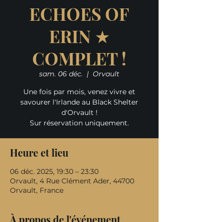
ECHOES OF
ERIN ★
COMPLET !
sam. 06 déc.
  |  
Orvault
Une fois par mois, venez vivre et
savourer l'Irlande au Black Shelter
d'Orvault !
Sur réservation uniquement.
Heure et lieu
06 déc. 2025, 19:30 – 23:30
Orvault, 4 Rue Clément Ader, 44700
Orvault, France
À propos de l'événement