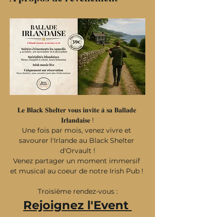
𝐋𝐞 𝐁𝐥𝐚𝐜𝐤 𝐒𝐡𝐞𝐥𝐭𝐞𝐫 𝐯𝐨𝐮𝐬 𝐢𝐧𝐯𝐢𝐭𝐞 𝐚̀ 𝐬𝐚 𝐁𝐚𝐥𝐥𝐚𝐝𝐞 
𝐈𝐫𝐥𝐚𝐧𝐝𝐚𝐢𝐬𝐞 !
Une fois par mois, venez vivre et 
savourer l'Irlande au Black Shelter 
d'Orvault !
Venez partager un moment immersif 
et musical au coeur de notre Irish Pub ! 
Troisième rendez-vous :
Rejoignez l'Event 